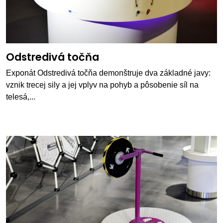
Odstredivá točňa
Exponát Odstredivá točňa demonštruje dva základné javy:
vznik trecej sily a jej vplyv na pohyb a pôsobenie síl na
telesá,...