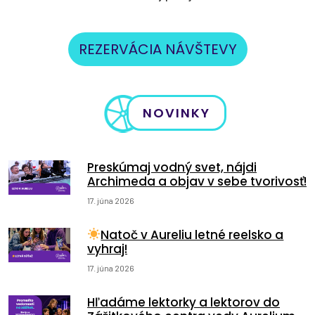
REZERVÁCIA NÁVŠTEVY
NOVINKY
Preskúmaj vodný svet, nájdi
Archimeda a objav v sebe tvorivosť!
17. júna 2026
Natoč v Aureliu letné reelsko a
vyhraj!
17. júna 2026
Hľadáme lektorky a lektorov do