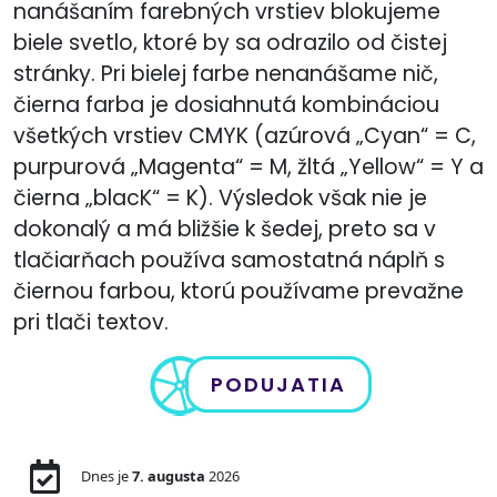
nanášaním farebných vrstiev blokujeme
biele svetlo, ktoré by sa odrazilo od čistej
stránky. Pri bielej farbe nenanášame nič,
čierna farba je dosiahnutá kombináciou
všetkých vrstiev CMYK (azúrová „Cyan“ = C,
purpurová „Magenta“ = M, žltá „Yellow“ = Y a
čierna „blacK“ = K). Výsledok však nie je
dokonalý a má bližšie k šedej, preto sa v
tlačiarňach používa samostatná náplň s
čiernou farbou, ktorú používame prevažne
pri tlači textov.
PODUJATIA
Dnes je
7. augusta
2026