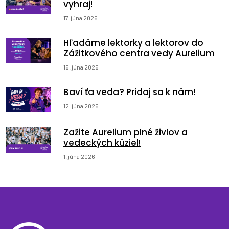
vyhraj!
17. júna 2026
Hľadáme lektorky a lektorov do
Zážitkového centra vedy Aurelium
16. júna 2026
Baví ťa veda? Pridaj sa k nám!
12. júna 2026
Zažite Aurelium plné živlov a
vedeckých kúziel!
1. júna 2026