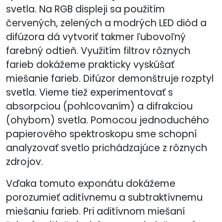
svetla. Na RGB displeji sa použitím
červených, zelených a modrých LED diód a
difúzora dá vytvoriť takmer ľubovoľný
farebný odtieň. Využitím filtrov rôznych
farieb dokážeme prakticky vyskúšať
miešanie farieb. Difúzor demonštruje rozptyl
svetla. Vieme tiež experimentovať s
absorpciou (pohlcovaním) a difrakciou
(ohybom) svetla. Pomocou jednoduchého
papierového spektroskopu sme schopní
analyzovať svetlo prichádzajúce z rôznych
zdrojov.
Vďaka tomuto exponátu dokážeme
porozumieť aditívnemu a subtraktívnemu
miešaniu farieb. Pri aditívnom miešaní