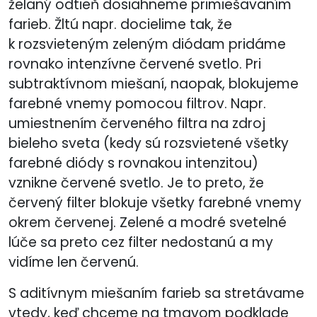
želaný odtieň dosiahneme primiešavaním
farieb. Žltú napr. docielime tak, že
k rozsvieteným zeleným diódam pridáme
rovnako intenzívne červené svetlo. Pri
subtraktívnom miešaní, naopak, blokujeme
farebné vnemy pomocou filtrov. Napr.
umiestnením červeného filtra na zdroj
bieleho sveta (kedy sú rozsvietené všetky
farebné diódy s rovnakou intenzitou)
vznikne červené svetlo. Je to preto, že
červený filter blokuje všetky farebné vnemy
okrem červenej. Zelené a modré svetelné
lúče sa preto cez filter nedostanú a my
vidíme len červenú.
S aditívnym miešaním farieb sa stretávame
vtedy, keď chceme na tmavom podklade