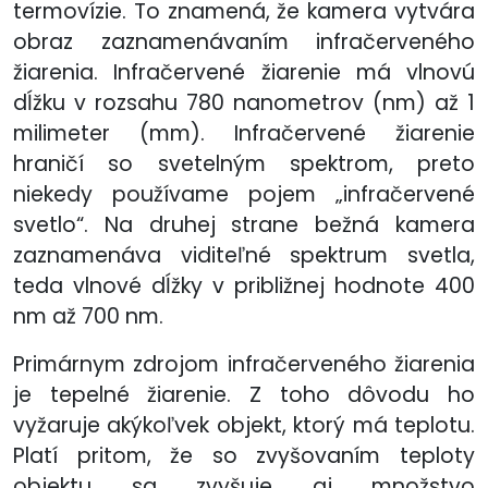
termovízie. To znamená, že kamera vytvára
obraz zaznamenávaním infračerveného
žiarenia. Infračervené žiarenie má vlnovú
dĺžku v rozsahu 780 nanometrov (nm) až 1
milimeter (mm). Infračervené žiarenie
hraničí so svetelným spektrom, preto
niekedy používame pojem „infračervené
svetlo“. Na druhej strane bežná kamera
zaznamenáva viditeľné spektrum svetla,
teda vlnové dĺžky v približnej hodnote 400
nm až 700 nm.
Primárnym zdrojom infračerveného žiarenia
je tepelné žiarenie. Z toho dôvodu ho
vyžaruje akýkoľvek objekt, ktorý má teplotu.
Platí pritom, že so zvyšovaním teploty
objektu sa zvyšuje aj množstvo