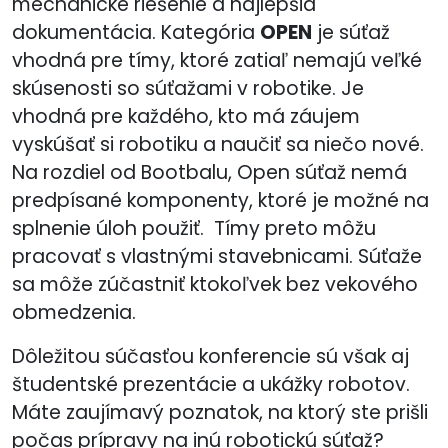
mechanické riešenie a najlepšia
dokumentácia. Kategória
OPEN
je súťaž
vhodná pre tímy, ktoré zatiaľ nemajú veľké
skúsenosti so súťažami v robotike. Je
vhodná pre každého, kto má záujem
vyskúšať si robotiku a naučiť sa niečo nové.
Na rozdiel od Bootbalu, Open súťaž nemá
predpísané komponenty, ktoré je možné na
splnenie úloh použiť. Tímy preto môžu
pracovať s vlastnými stavebnicami. Súťaže
sa môže zúčastniť ktokoľvek bez vekového
obmedzenia.
Dôležitou súčasťou konferencie sú však aj
študentské prezentácie a ukážky robotov.
Máte zaujímavý poznatok, na ktorý ste prišli
počas prípravy na inú robotickú súťaž?