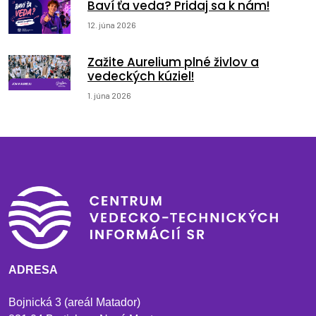
Baví ťa veda? Pridaj sa k nám!
12. júna 2026
Zažite Aurelium plné živlov a
vedeckých kúziel!
1. júna 2026
ADRESA
Bojnická 3 (areál Matador)