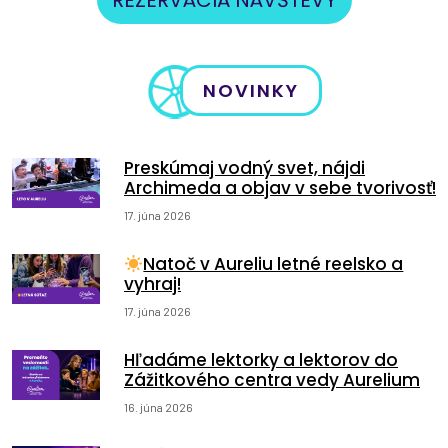
REZERVÁCIA NÁVŠTEVY
NOVINKY
Preskúmaj vodný svet, nájdi
Archimeda a objav v sebe tvorivosť!
17. júna 2026
Natoč v Aureliu letné reelsko a
vyhraj!
17. júna 2026
Hľadáme lektorky a lektorov do
Zážitkového centra vedy Aurelium
16. júna 2026