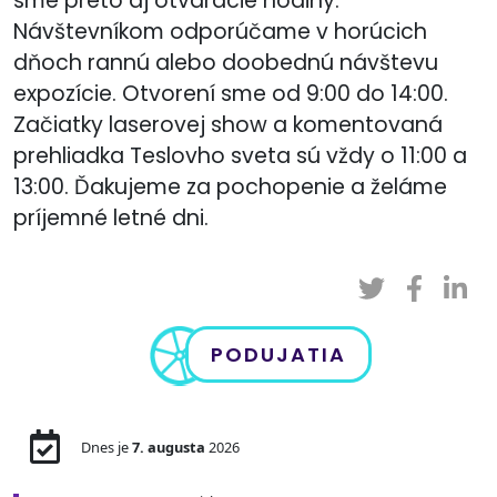
sme preto aj otváracie hodiny.
Návštevníkom odporúčame v horúcich
dňoch rannú alebo doobednú návštevu
expozície. Otvorení sme od 9:00 do 14:00.
Začiatky laserovej show a komentovaná
prehliadka Teslovho sveta sú vždy o 11:00 a
13:00. Ďakujeme za pochopenie a želáme
príjemné letné dni.
PODUJATIA
Dnes je
7. augusta
2026