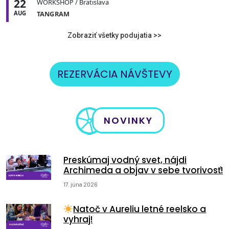
22
WORKSHOP
/ Bratislava
AUG
TANGRAM
Zobraziť všetky podujatia >>
REZERVÁCIA NÁVŠTEVY
NOVINKY
Preskúmaj vodný svet, nájdi
Archimeda a objav v sebe tvorivosť!
17. júna 2026
Natoč v Aureliu letné reelsko a
vyhraj!