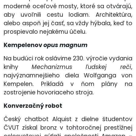
moderné oceľové mosty, ktoré sa otvárajú,
aby uvoľnili cestu lodiam. Architektúra,
alebo aspoň jej časť, sa vždy hýbala, keď to
prospievalo nejakému účelu.
Kempelenov
opus magnum
Na budúci rok oslávime 230. výročie vydania
knihy
Mechanizmus ľudskej reči
,
najvýznamnejšieho diela Wolfganga von
Kempelen. Prikladá v ňom plány na
zostrojenie hovoriaceho stroja.
Konverzačný robot
Český chatbot Alquist z dielne študentov
ČVUT získal bronz v tohtoročnej prestížnej