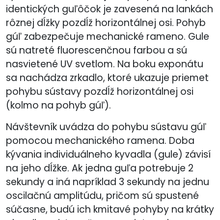
identických guľôčok je zavesená na lankách
rôznej dĺžky pozdĺž horizontálnej osi. Pohyb
gúľ zabezpečuje mechanické rameno. Gule
sú natreté fluorescenčnou farbou a sú
nasvietené UV svetlom. Na boku exponátu
sa nachádza zrkadlo, ktoré ukazuje priemet
pohybu sústavy pozdĺž horizontálnej osi
(kolmo na pohyb gúľ).
Návštevník uvádza do pohybu sústavu gúľ
pomocou mechanického ramena. Doba
kývania individuálneho kyvadla (gule) závisí
na jeho dĺžke. Ak jedna guľa potrebuje 2
sekundy a iná napríklad 3 sekundy na jednu
oscilačnú amplitúdu, pričom sú spustené
súčasne, budú ich kmitavé pohyby na krátky