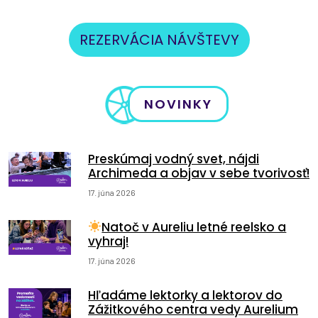
REZERVÁCIA NÁVŠTEVY
NOVINKY
Preskúmaj vodný svet, nájdi
Archimeda a objav v sebe tvorivosť!
17. júna 2026
Natoč v Aureliu letné reelsko a
vyhraj!
17. júna 2026
Hľadáme lektorky a lektorov do
Zážitkového centra vedy Aurelium