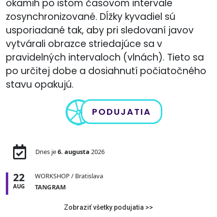
okamih po istom časovom intervale
zosynchronizované. Dĺžky kyvadiel sú
usporiadané tak, aby pri sledovaní javov
vytvárali obrazce striedajúce sa v
pravidelných intervaloch (vlnách). Tieto sa
po určitej dobe a dosiahnutí počiatočného
stavu opakujú.
PODUJATIA
Dnes je
6. augusta
2026
22
WORKSHOP
/ Bratislava
AUG
TANGRAM
Zobraziť všetky podujatia >>