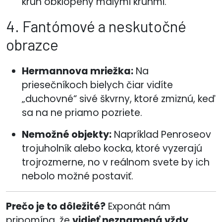
kruh obklopený malými kruhmi.
4. Fantómové a neskutočné
obrazce
Hermannova mriežka:
Na
priesečníkoch bielych čiar vidíte
„duchovné“ sivé škvrny, ktoré zmiznú, keď
sa na ne priamo pozriete.
Nemožné objekty:
Napríklad Penroseov
trojuholník alebo kocka, ktoré vyzerajú
trojrozmerne, no v reálnom svete by ich
nebolo možné postaviť.
Prečo je to dôležité?
Exponát nám
pripomína, že
vidieť neznamená vždy