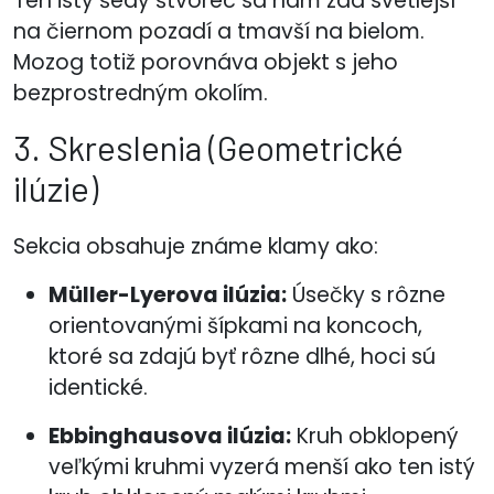
Ten istý šedý štvorec sa nám zdá svetlejší
na čiernom pozadí a tmavší na bielom.
Mozog totiž porovnáva objekt s jeho
bezprostredným okolím.
3. Skreslenia (Geometrické
ilúzie)
Sekcia obsahuje známe klamy ako:
Müller-Lyerova ilúzia:
Úsečky s rôzne
orientovanými šípkami na koncoch,
ktoré sa zdajú byť rôzne dlhé, hoci sú
identické.
Ebbinghausova ilúzia:
Kruh obklopený
veľkými kruhmi vyzerá menší ako ten istý