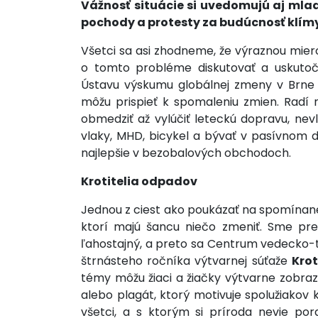
Vážnosť situácie si uvedomujú aj mladí
pochody a protesty za budúcnosť klímy
Všetci sa asi zhodneme, že výraznou mier
o tomto probléme diskutovať a uskutočn
Ústavu výskumu globálnej zmeny v Brn
môžu prispieť k spomaleniu zmien. Radí
obmedziť až vylúčiť leteckú dopravu, nev
vlaky, MHD, bicykel a bývať v pasívnom d
najlepšie v bezobalových obchodoch.
Krotitelia odpadov
Jednou z ciest ako poukázať na spomínané
ktorí majú šancu niečo zmeniť. Sme pr
ľahostajný, a preto sa Centrum vedecko-t
štrnásteho ročníka výtvarnej súťaže
Krot
témy môžu žiaci a žiačky výtvarne zobrazi
alebo plagát, ktorý motivuje spolužiakov
všetci, a s ktorým si príroda nevie pora