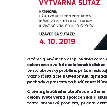
O téme globálneho otepľovania Zeme a 
celom svete veľká spoločenská diskusia
tento obrovský problém, pričom existuj
Vážnosť situácie si uvedomujú aj mladí 
pochody a protesty za budúcnosť klímy
O téme globálneho otepľovania Zeme a
celom svete veľká spoločenská diskusi
tento obrovský problém, pričom exist