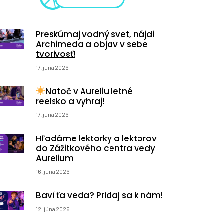
Preskúmaj vodný svet, nájdi
Archimeda a objav v sebe
tvorivosť!
17. júna 2026
Natoč v Aureliu letné
reelsko a vyhraj!
17. júna 2026
Hľadáme lektorky a lektorov
do Zážitkového centra vedy
Aurelium
16. júna 2026
Baví ťa veda? Pridaj sa k nám!
12. júna 2026