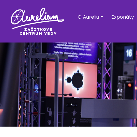
O Aureliu
Exponáty