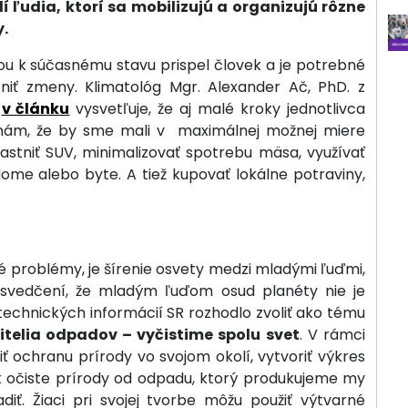
 ľudia, ktorí sa mobilizujú a organizujú rôzne
.
ou k súčasnému stavu prispel človek a je potrebné
iť zmeny. Klimatológ Mgr. Alexander Ač, PhD. z
e
v článku
vysvetľuje, že aj malé kroky jednotlivca
 nám, že by sme mali v maximálnej možnej miere
lastniť SUV, minimalizovať spotrebu mäsa, využívať
ome alebo byte. A tiež kupovať lokálne potraviny,
 problémy, je šírenie osvety medzi mladými ľuďmi,
esvedčení, že mladým ľuďom osud planéty nie je
echnických informácií SR rozhodlo zvoliť ako tému
itelia odpadov – vyčistime spolu svet
. V rámci
ť ochranu prírody vo svojom okolí, vytvoriť výkres
 k očiste prírody od odpadu, ktorý produkujeme my
diť. Žiaci pri svojej tvorbe môžu použiť výtvarné