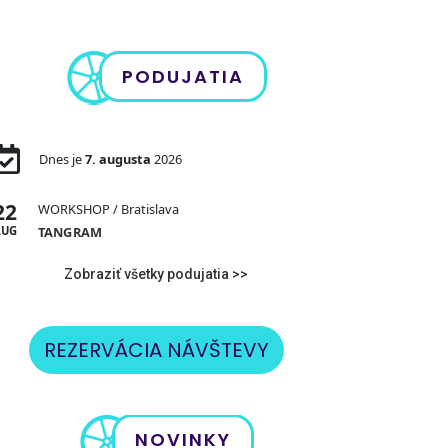
PODUJATIA
Dnes je
7. augusta
2026
22
WORKSHOP
/ Bratislava
AUG
TANGRAM
Zobraziť všetky podujatia >>
REZERVÁCIA NÁVŠTEVY
NOVINKY