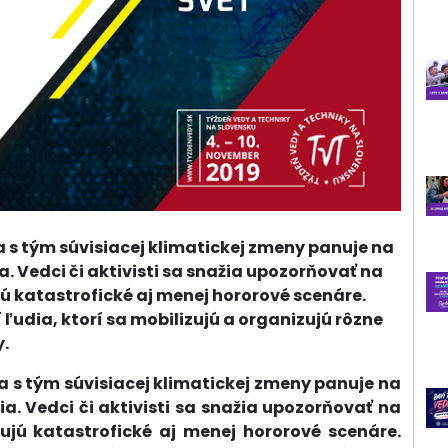
s tým súvisiacej klimatickej zmeny panuje na
. Vedci či aktivisti sa snažia upozorňovať na
ú katastrofické aj menej hororové scenáre.
ľudia, ktorí sa mobilizujú a organizujú rôzne
.
 s tým súvisiacej klimatickej zmeny panuje na
a. Vedci či aktivisti sa snažia upozorňovať na
ujú katastrofické aj menej hororové scenáre.