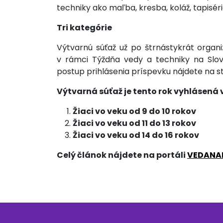
techniky ako maľba, kresba, koláž, tapiséria,
Tri kategórie
Výtvarnú súťaž už po štrnástykrát organ
v rámci Týždňa vedy a techniky na Slov
postup prihlásenia príspevku nájdete na s
Výtvarná súťaž je tento rok vyhlásená
Žiaci vo veku od 9 do 10 rokov
Žiaci vo veku od 11 do 13 rokov
Žiaci vo veku od 14 do 16 rokov
Celý článok nájdete
na portáli
VEDANA