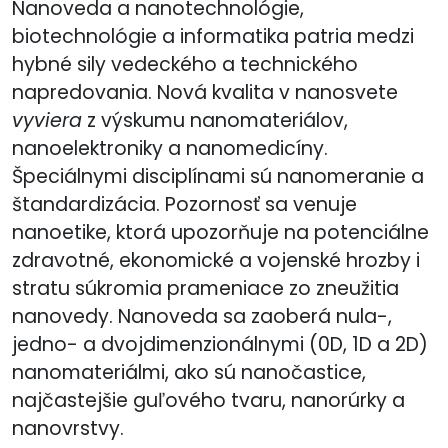
Nanoveda a nanotechnológie,
biotechnológie a informatika patria medzi
hybné sily vedeckého a technického
napredovania. Nová kvalita v nanosvete
vyviera
z výskumu nanomateriálov,
nanoelektroniky a nanomedicíny.
Špeciálnymi disciplínami sú nanomeranie a
štandardizácia. Pozornosť sa venuje
nanoetike, ktorá upozorňuje na potenciálne
zdravotné, ekonomické a vojenské hrozby i
stratu súkromia prameniace zo zneužitia
nanovedy. Nanoveda sa zaoberá nula-,
jedno- a dvojdimenzionálnymi (0D, 1D a 2D)
nanomateriálmi, ako sú nanočastice,
najčastejšie guľového tvaru, nanorúrky a
nanovrstvy.