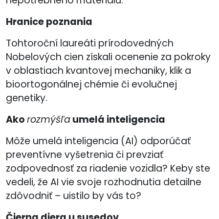
nepotrebného materiálu.
Hranice poznania
Tohtoroční laureáti prírodovedných
Nobelových cien získali ocenenie za pokroky
v oblastiach kvantovej mechaniky, klik a
bioortogonálnej chémie či evolučnej
genetiky.
Ako
rozmýšľa
umelá inteligencia
Môže umelá inteligencia (AI) odporúčať
preventívne vyšetrenia či prevziať
zodpovednosť za riadenie vozidla? Keby ste
vedeli, že AI vie svoje rozhodnutia detailne
zdôvodniť – uistilo by vás to?
Čierna diera u susedov