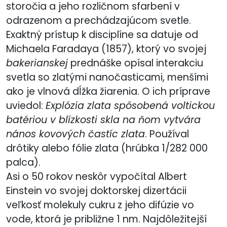
storočia a jeho rozličnom sfarbení v
odrazenom a prechádzajúcom svetle.
Exaktný prístup k disciplíne sa datuje od
Michaela Faradaya (1857), ktorý vo svojej
bakerianskej
prednáške opísal interakciu
svetla so zlatými nanočasticami, menšími
ako je vlnová dĺžka žiarenia. O ich príprave
uviedol:
Explózia zlata spôsobená voltickou
batériou v blízkosti skla na ňom vytvára
nános kovových častíc zlata
. Používal
drôtiky alebo fólie zlata (hrúbka 1/282 000
palca).
Asi o 50 rokov neskôr vypočítal Albert
Einstein vo svojej doktorskej dizertácii
veľkosť molekuly cukru z jeho difúzie vo
vode, ktorá je približne 1 nm. Najdôležitejší