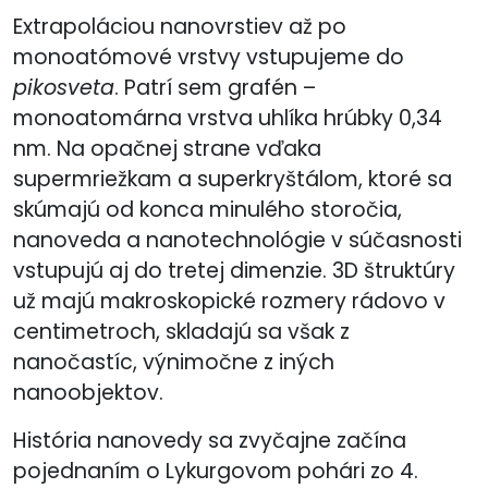
Extrapoláciou nanovrstiev až po
monoatómové vrstvy vstupujeme do
pikosveta
. Patrí sem grafén –
monoatomárna vrstva uhlíka hrúbky 0,34
nm. Na opačnej strane vďaka
supermriežkam a superkryštálom, ktoré sa
skúmajú od konca minulého storočia,
nanoveda a nanotechnológie v súčasnosti
vstupujú aj do tretej dimenzie. 3D štruktúry
už majú makroskopické rozmery rádovo v
centimetroch, skladajú sa však z
nanočastíc, výnimočne z iných
nanoobjektov.
História nanovedy sa zvyčajne začína
pojednaním o Lykurgovom pohári zo 4.