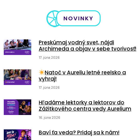
NOVINKY
Preskúmaj vodný svet, nájdi
Archimeda a objav v sebe tvorivosť!
17. júna 2026
Natoč v Aureliu letné reelsko a
vyhraj!
17. júna 2026
Hľadáme lektorky a lektorov do
Zážitkového centra vedy Aurelium
16. júna 2026
Baví ťa veda? Pridaj sa k nám!