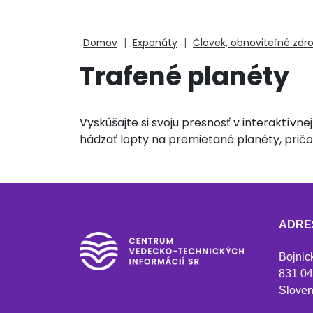
Domov
|
Exponáty
|
Človek, obnoviteľné zdro
Trafené planéty
Vyskúšajte si svoju presnosť v interaktívne
hádzať lopty na premietané planéty, prič
ADRE
Bojnic
831 04
Sloven