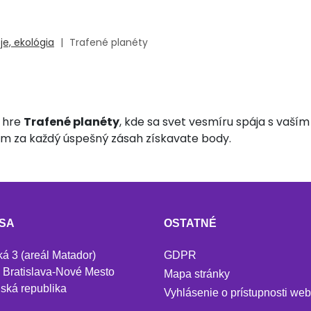
je, ekológia
|
Trafené planéty
j hre
Trafené planéty
, kde sa svet vesmíru spája s vaší
om za každý úspešný zásah získavate body.
SA
OSTATNÉ
ká 3 (areál Matador)
GDPR
 Bratislava-Nové Mesto
Mapa stránky
ská republika
Vyhlásenie o prístupnosti we