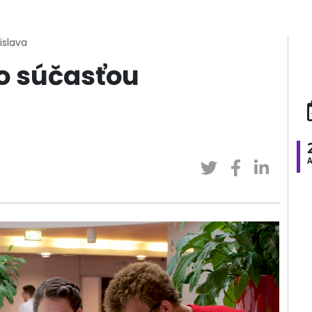
islava
o súčasťou