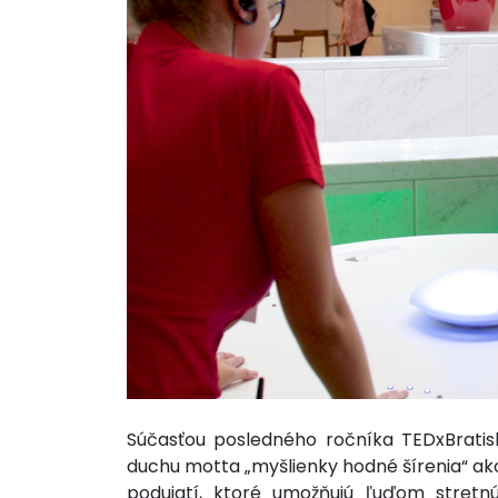
Súčasťou posledného ročníka TEDxBratisl
duchu motta „myšlienky hodné šírenia“ a
podujatí, ktoré umožňujú ľuďom stretn