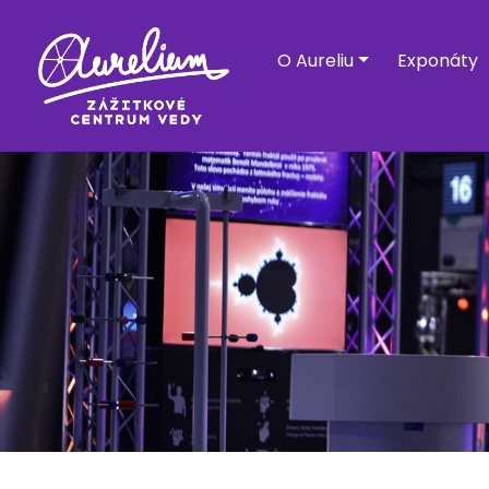
O Aureliu
Exponáty