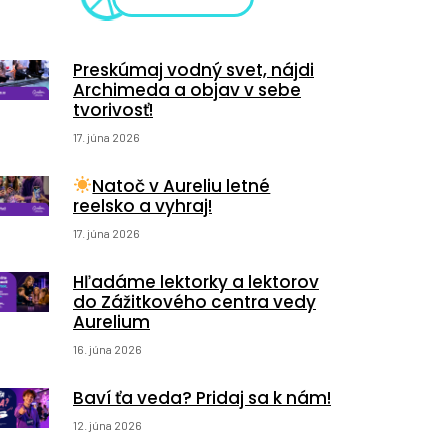
Preskúmaj vodný svet, nájdi
Archimeda a objav v sebe
tvorivosť!
17. júna 2026
Natoč v Aureliu letné
reelsko a vyhraj!
17. júna 2026
Hľadáme lektorky a lektorov
do Zážitkového centra vedy
Aurelium
16. júna 2026
Baví ťa veda? Pridaj sa k nám!
12. júna 2026