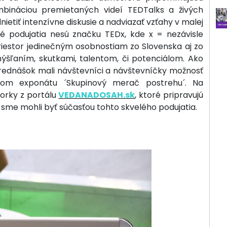
mbináciou premietaných videí TEDTalks a živých
ietiť intenzívne diskusie a nadviazať vzťahy v malej
é podujatia nesú značku TEDx, kde x = nezávisle
riestor jedinečným osobnostiam zo Slovenska aj zo
mýšľaním, skutkami, talentom, či potenciálom. Ako
prednášok mali návštevníci a návštevníčky možnosť
tvom exponátu ´Skupinový merač postrehu´. Na
torky z portálu
VEDANADOSAH.sk
, ktoré pripravujú
e sme mohli byť súčasťou tohto skvelého podujatia.