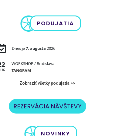
PODUJATIA
Dnes je
7. augusta
2026
22
WORKSHOP
/ Bratislava
AUG
TANGRAM
Zobraziť všetky podujatia >>
REZERVÁCIA NÁVŠTEVY
NOVINKY