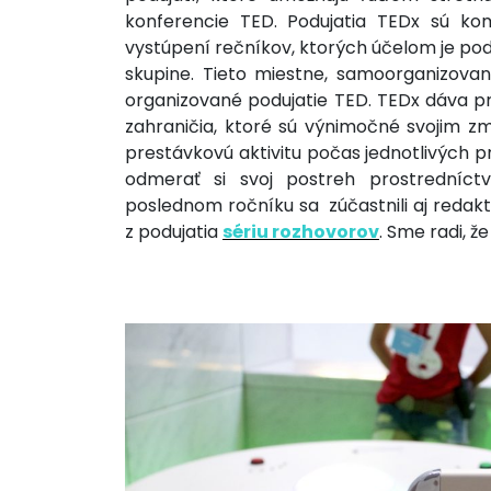
konferencie TED. Podujatia TEDx sú ko
vystúpení rečníkov, ktorých účelom je podn
skupine. Tieto miestne, samoorganizovan
organizované podujatie TED. TEDx dáva p
zahraničia, ktoré sú výnimočné svojim z
prestávkovú aktivitu počas jednotlivých 
odmerať si svoj postreh prostredníc
poslednom ročníku sa zúčastnili aj redak
z podujatia
sériu rozhovorov
. Sme radi, ž