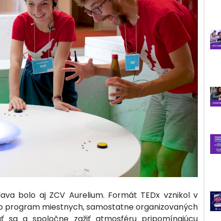
ava bolo aj ZCV Aurelium. Formát TEDx vznikol v
ko program miestnych, samostatne organizovaných
úť sa a spoločne zažiť atmosféru pripomínajúcu