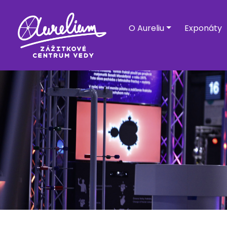
O Aureliu
Exponáty