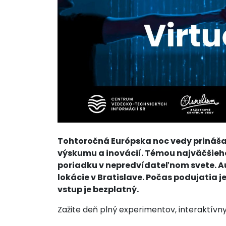
Tohtoročná Európska noc vedy prináša 
výskumu a inovácií. Témou najväčšieho
poriadku v nepredvídateľnom svete. Aur
lokácie v Bratislave. Počas podujatia j
vstup je bezplatný.
Zažite deň plný experimentov, interaktívn