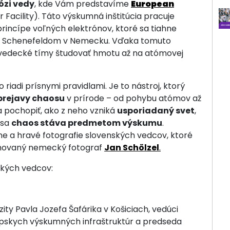
ózi vedy
, kde Vám predstavíme
European
Facility). Táto výskumná inštitúcia pracuje
incípe voľných elektrónov, ktoré sa tiahne
a Schenefeldom v Nemecku. Vďaka tomuto
edecké tímy študovať hmotu až na atómovej
 riadi prísnymi pravidlami. Je to nástroj, ktorý
prejavy chaosu
v prírode – od pohybu atómov až
 pochopiť, ako z neho vzniká
usporiadaný svet
,
 sa
chaos stáva predmetom výskumu
.
ne a hravé fotografie slovenských vedcov, ktoré
nomovaný nemecký fotograf
Jan Schölzel
.
kých vedcov:
ity Pavla Jozefa Šafárika v Košiciach, vedúci
pskych výskumných infraštruktúr a predseda