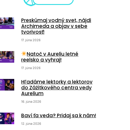
Preskúmaj vodný svet, nájdi
Archimeda a objav v sebe
tvorivosť!
17. júna 2026
Natoč v Aureliu letné
reelsko a vyhraj!
17. júna 2026
Hľadáme lektorky a lektorov
do Zážitkového centra vedy
Aurelium
16. júna 2026
Baví ťa veda? Pridaj sa k nám!
12. júna 2026