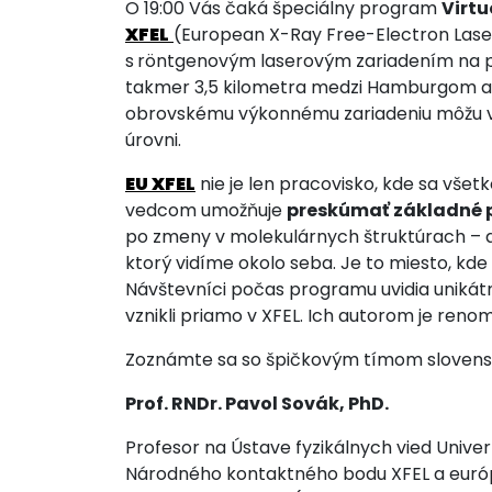
O 19:00 Vás čaká špeciálny program
Virtu
XFEL
(European X-Ray Free-Electron Laser 
s
röntgenovým laserovým zariadením na pr
takmer 3,5 kilometra medzi Hamburgom 
obrovskému výkonnému zariadeniu môžu v
úrovni.
EU XFEL
nie je len pracovisko, kde sa všetko
vedcom umožňuje
preskúmať základné 
po zmeny v molekulárnych štruktúrach – a
ktorý vidíme okolo seba. Je to miesto, kde
Návštevníci počas programu uvidia unikát
vznikli priamo v XFEL. Ich autorom je re
Zoznámte sa so špičkovým tímom slovens
Prof.
RNDr. Pavol Sovák, PhD.
Profesor na Ústave fyzikálnych vied Univerz
Národného kontaktného bodu XFEL a euró