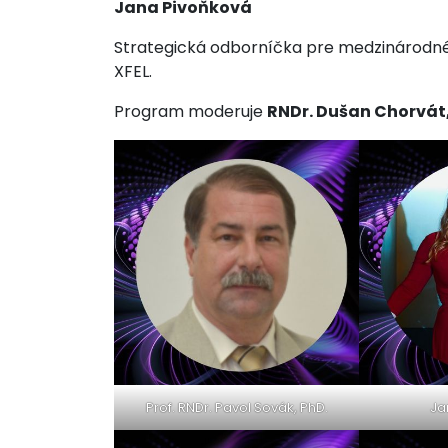
Jana Pivoňková
Strategická odborníčka pre medzinárodné
XFEL.
Program moderuje
RNDr. Dušan Chorvát
Prof. RNDr. Pavol Sovák, PhD.
Ja