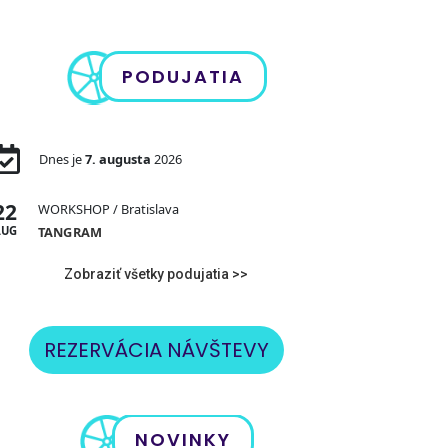
PODUJATIA
Dnes je
7. augusta
2026
22
WORKSHOP
/ Bratislava
AUG
TANGRAM
Zobraziť všetky podujatia >>
REZERVÁCIA NÁVŠTEVY
NOVINKY