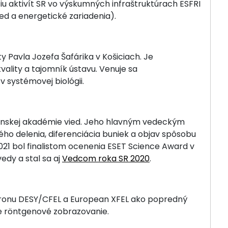
iu aktivít SR vo výskumných infraštruktúrach ESFRI
ied a energetické zariadenia).
y Pavla Jozefa Šafárika v Košiciach. Je
vality a tajomník ústavu. Venuje sa
 systémovej biológii.
ovenskej akadémie vied. Jeho hlavným vedeckým
 delenia, diferenciácia buniek a objav spôsobu
021 bol finalistom ocenenia ESET Science Award v
edy a stal sa aj
Vedcom roka SR 2020
.
onu DESY/CFEL a European XFEL ako popredný
e röntgenové zobrazovanie.