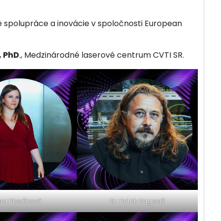
 spolupráce a inovácie v spoločnosti European
, PhD
., Medzinárodné laserové centrum CVTI SR.
na Pivoňková
Dr. Patrik Vagovič