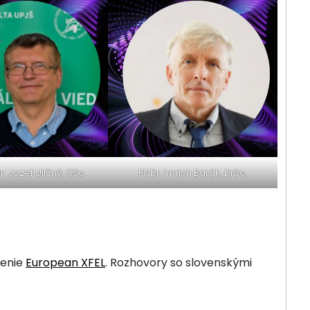
. Jozef Uličný, CSc.
RNDr. Imrich Barák, DrSc.
venie
European XFEL
. Rozhovory so slovenskými