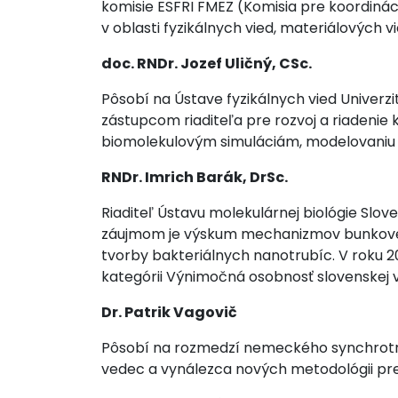
komisie ESFRI FMEZ (Komisia pre koordinác
v oblasti fyzikálnych vied, materiálových v
doc. RNDr. Jozef Uličný, CSc.
Pôsobí na Ústave fyzikálnych vied Univerzit
zástupcom riaditeľa pre rozvoj a riadenie k
biomolekulovým simuláciám, modelovaniu v
RNDr.
Imrich Barák, DrSc.
Riaditeľ Ústavu molekulárnej biológie Sl
záujmom je výskum mechanizmov bunkového
tvorby bakteriálnych nanotrubíc. V roku 2
kategórii Výnimočná osobnosť slovenskej v
Dr. Patrik Vagovič
Pôsobí na rozmedzí nemeckého synchrotr
vedec a vynálezca nových metodológii pr