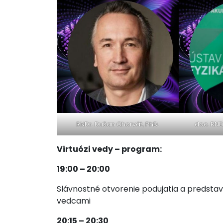
RNDr. Dušan Chorvát, PhD.
doc. RNDr
Virtuózi vedy – program:
19:00 – 20:00
Slávnostné otvorenie podujatia a predsta
vedcami
20:15 – 20:30