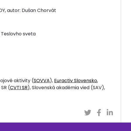
DY, autor: Dušan Chorvát
 Teslovho sveta
jové aktivity (
SOVVA
),
Euractiv Slovensko
,
SR (
CVTI SR
), Slovenská akadémia vied (SAV),