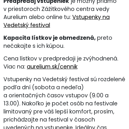
Predpredaj vstupeniek
je možný priamo
v priestoroch Zážitkového centra vedy
Aurelium alebo online tu:
Vstupenky na
Vedetský festival
Kapacita lístkov je obmedzená,
preto
nečakajte s ich kúpou.
Cena lístkov v predpredaji je zvýhodnená.
Viac na:
aurelium.sk/cennik
Vstupenky na Vedetský festival sú rozdelené
podľa dní (sobota a nedeľa)
a orientačných časov vstupov (9.00 a
13.00). Nakoľko je počet osôb na festivale
limitovaný pre váš lepší komfort, prosím,
prichádzajte na festival v časoch
uvedených na vstupenke. Ideálny čas