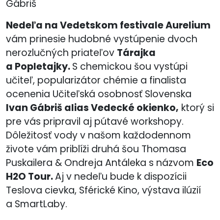
Gábriš
Nedeľa na Vedetskom festivale Aurelium
vám prinesie hudobné vystúpenie dvoch
nerozlučných priateľov
Tárajka
a Popletajky.
S chemickou šou vystúpi
učiteľ, popularizátor chémie a finalista
ocenenia Učiteľská osobnosť Slovenska
Ivan Gábriš alias Vedecké okienko,
ktorý si
pre vás pripravil aj pútavé workshopy.
Dôležitosť vody v našom každodennom
živote vám priblíži druhá šou Thomasa
Puskailera & Ondreja Antáleka s názvom
Eco
H2O Tour.
Aj v nedeľu bude k dispozícii
Teslova cievka, Sférické Kino, výstava ilúzií
a SmartLaby.