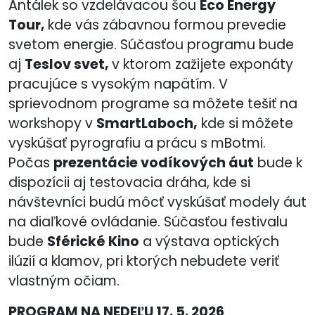
Antálek so vzdelávacou šou
Eco Energy
Tour,
kde vás zábavnou formou prevedie
svetom energie. Súčasťou programu bude
aj
Teslov svet,
v ktorom zažijete exponáty
pracujúce s vysokým napätím. V
sprievodnom programe sa môžete tešiť na
workshopy v
SmartLaboch,
kde si môžete
vyskúšať pyrografiu a prácu s mBotmi.
Počas
prezentácie vodíkových áut
bude k
dispozícii aj testovacia dráha, kde si
návštevníci budú môcť vyskúšať modely áut
na diaľkové ovládanie. Súčasťou festivalu
bude
Sférické Kino
a výstava optických
ilúzií a klamov, pri ktorých nebudete veriť
vlastným očiam.
PROGRAM NA NEDEĽU 17. 5. 2026