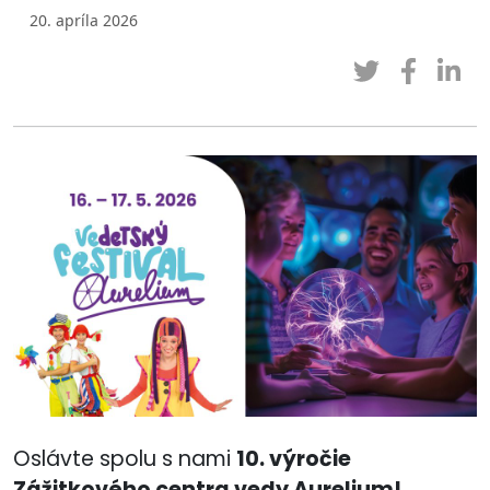
20. apríla 2026
Oslávte spolu s nami
10. výročie
Zážitkového centra vedy Aurelium!