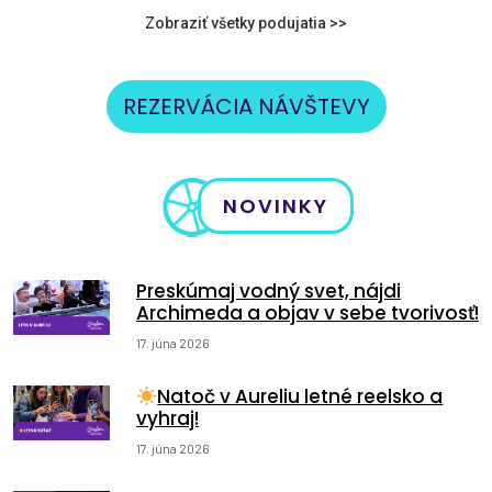
Zobraziť všetky podujatia >>
REZERVÁCIA NÁVŠTEVY
NOVINKY
Preskúmaj vodný svet, nájdi
Archimeda a objav v sebe tvorivosť!
17. júna 2026
Natoč v Aureliu letné reelsko a
vyhraj!
17. júna 2026