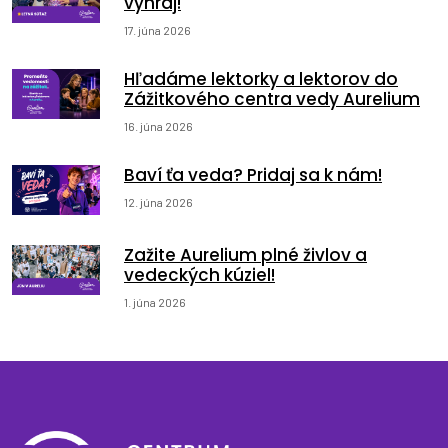
vyhraj!
17. júna 2026
Hľadáme lektorky a lektorov do
Zážitkového centra vedy Aurelium
16. júna 2026
Baví ťa veda? Pridaj sa k nám!
12. júna 2026
Zažite Aurelium plné živlov a
vedeckých kúziel!
1. júna 2026