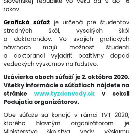
Slovenskej republike vo veku od 9 do 16
rokov.
Grafická súťaž
je určená pre študentov
stredných škôl, vysokých škôl
a doktorandov. Vo svojich grafických
návrhoch majú možnosť študenti
a doktorandi vyjadriť pozitívny dopad
vedeckých výskumov na ľudstvo.
Uzávierka oboch súťaží je 2. októbra 2020.
Všetky informácie o súťažiach nájdete na
stránke
www.tyzdenvedy.sk
v sekcii
Podujatia organizátorov.
Obe súťaže sa konajú v rámci TVT 2020,
ktorého hlavným organizátorom je
Ministerstvo školstva, vedy, výskumu