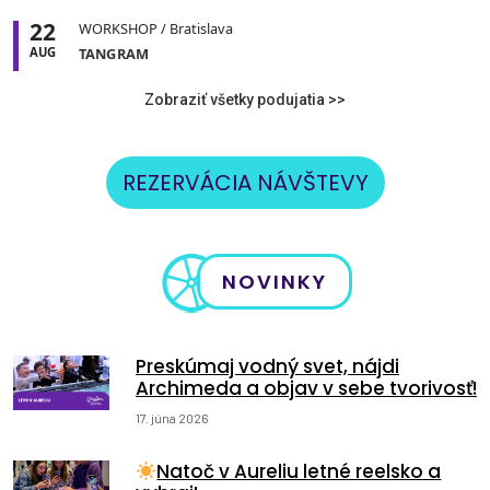
22
WORKSHOP
/ Bratislava
AUG
TANGRAM
Zobraziť všetky podujatia >>
REZERVÁCIA NÁVŠTEVY
NOVINKY
Preskúmaj vodný svet, nájdi
Archimeda a objav v sebe tvorivosť!
17. júna 2026
Natoč v Aureliu letné reelsko a