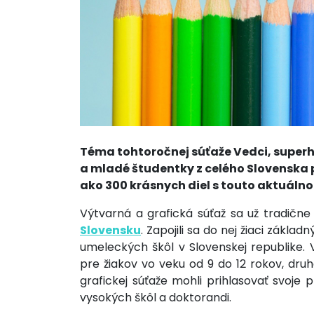
Téma tohtoročnej súťaže Vedci, superh
a mladé študentky z celého Slovenska pr
ako 300 krásnych diel s touto aktuáln
Výtvarná a grafická súťaž sa už tradične k
Slovensku
. Zapojili sa do nej žiaci zákl
umeleckých škôl v Slovenskej republike. 
pre žiakov vo veku od 9 do 12 rokov, druh
grafickej súťaže mohli prihlasovať svoje 
vysokých škôl a doktorandi.