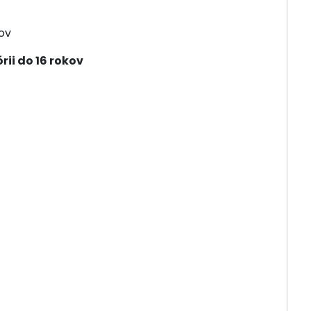
kov
rii do 16 rokov