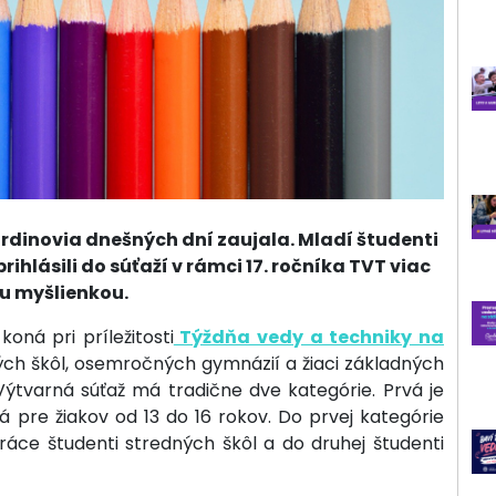
rdinovia dnešných dní zaujala. Mladí študenti
ihlásili do súťaží v rámci 17. ročníka TVT viac
ou myšlienkou.
oná pri príležitosti
Týždňa vedy a techniky na
adných škôl, osemročných gymnázií a žiaci základných
Výtvarná súťaž má tradične dve kategórie. Prvá je
á pre žiakov od 13 do 16 rokov. Do prvej kategórie
práce študenti stredných škôl a do druhej študenti