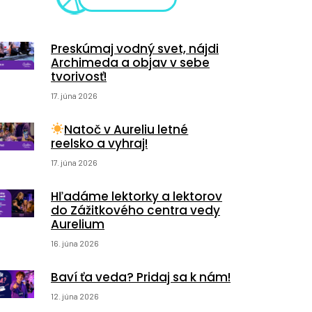
Preskúmaj vodný svet, nájdi
Archimeda a objav v sebe
tvorivosť!
17. júna 2026
Natoč v Aureliu letné
reelsko a vyhraj!
17. júna 2026
Hľadáme lektorky a lektorov
do Zážitkového centra vedy
Aurelium
16. júna 2026
Baví ťa veda? Pridaj sa k nám!
12. júna 2026