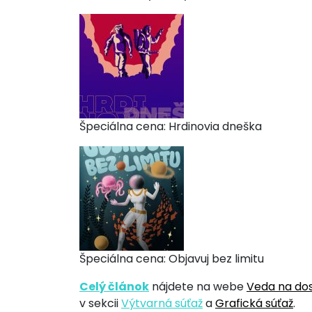
Špeciálna cena: Hrdinovia dneška
Špeciálna cena: Objavuj bez limitu
Celý článok
nájdete na webe
Veda na do
v sekcii
Výtvarná súťaž
a
Grafická súťaž
.