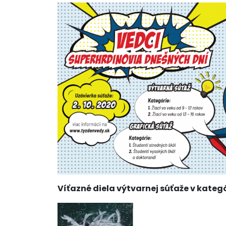
Víťazné diela výtvarnej súťaže v kategó