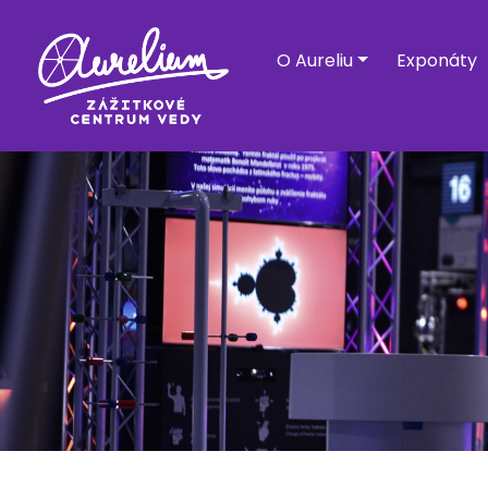
O Aureliu
Exponáty