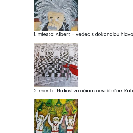
1. miesto: Albert – vedec s dokonalou hlavo
2. miesto: Hrdinstvo očiam neviditeľné. Kat