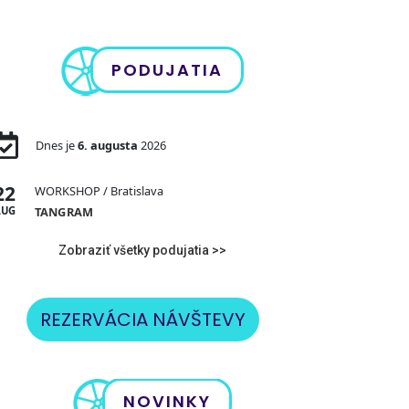
PODUJATIA
Dnes je
6. augusta
2026
22
WORKSHOP
/ Bratislava
AUG
TANGRAM
Zobraziť všetky podujatia >>
REZERVÁCIA NÁVŠTEVY
NOVINKY