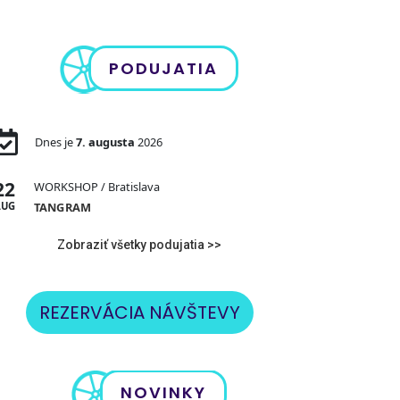
PODUJATIA
Dnes je
7. augusta
2026
22
WORKSHOP
/ Bratislava
AUG
TANGRAM
Zobraziť všetky podujatia >>
REZERVÁCIA NÁVŠTEVY
NOVINKY