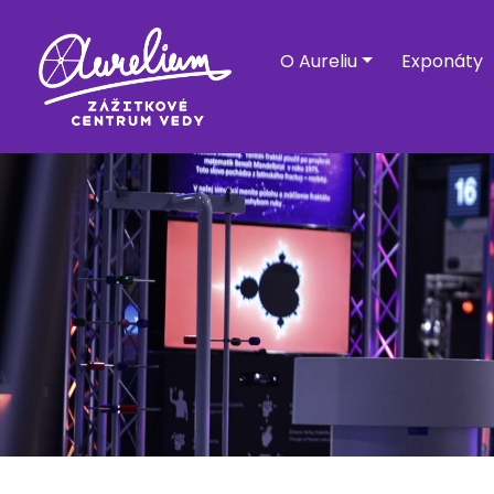
O Aureliu
Exponáty