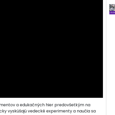
erimentov a edukačných hier predovšetkým na
ticky vyskúšajú vedecké experimenty a naučia sa