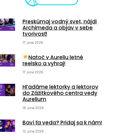
Preskúmaj vodný svet, nájdi
Archimeda a objav v sebe
tvorivosť!
17. júna 2026
Natoč v Aureliu letné
reelsko a vyhraj!
17. júna 2026
Hľadáme lektorky a lektorov
do Zážitkového centra vedy
Aurelium
16. júna 2026
Baví ťa veda? Pridaj sa k nám!
12. júna 2026