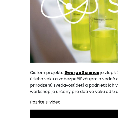
Cieľom projektu
George Science
je zlepši
útleho veku a zabezpečiť záujem o vedné odb
prirodzenú zvedavosť detí a podnietiť ich 
workshop je určený pre deti vo veku od 5 d
Pozrite si video