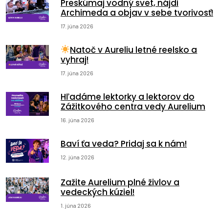
Preskúmaj vodný svet, nájdi
Archimeda a objav v sebe tvorivosť!
17. júna 2026
Natoč v Aureliu letné reelsko a
vyhraj!
17. júna 2026
Hľadáme lektorky a lektorov do
Zážitkového centra vedy Aurelium
16. júna 2026
Baví ťa veda? Pridaj sa k nám!
12. júna 2026
Zažite Aurelium plné živlov a
vedeckých kúziel!
1. júna 2026