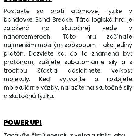
Postavte sa proti atómovej fyzike v
bondovke Bond Breake. Táto logická hra je
založená na skutočnej vede v
nanorozmeroch. Túto hru začínate
najmenším možným spôsobom – ako jediný
protón. Dozviete sa, čo to znamená byť
protónom, zažijete subatomárne sily a s
trochou šťastia dosiahnete veľkosť
molekuly. Keď vytvoríte a rozbijete
molekulárne väzby, narazíte na skutočné sily
a skutočnú fyziku.
POWER UP!
Zachyťte čistú energiu z vetra a slnka, aby