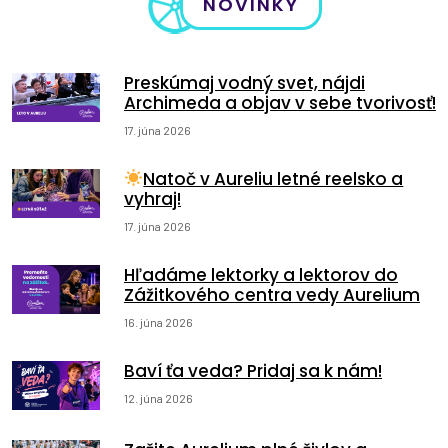
NOVINKY
Preskúmaj vodný svet, nájdi
Archimeda a objav v sebe tvorivosť!
17. júna 2026
Natoč v Aureliu letné reelsko a
vyhraj!
17. júna 2026
Hľadáme lektorky a lektorov do
Zážitkového centra vedy Aurelium
16. júna 2026
Baví ťa veda? Pridaj sa k nám!
12. júna 2026