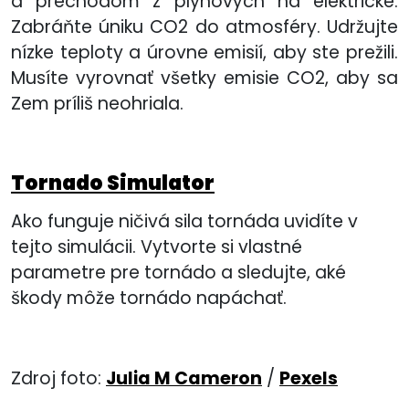
a prechodom z plynových na elektrické.
Zabráňte úniku CO2 do atmosféry. Udržujte
nízke teploty a úrovne emisií, aby ste prežili.
Musíte vyrovnať všetky emisie CO2, aby sa
Zem príliš neohriala.
Tornado Simulator
Ako funguje ničivá sila tornáda uvidíte v
tejto simulácii. Vytvorte si vlastné
parametre pre tornádo a sledujte, aké
škody môže tornádo napáchať.
Zdroj foto:
Julia M Cameron
/
Pexels