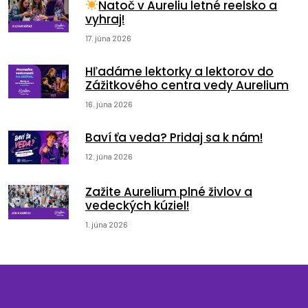
Natoč v Aureliu letné reelsko a
vyhraj!
17. júna 2026
Hľadáme lektorky a lektorov do
Zážitkového centra vedy Aurelium
16. júna 2026
Baví ťa veda? Pridaj sa k nám!
12. júna 2026
Zažite Aurelium plné živlov a
vedeckých kúziel!
1. júna 2026