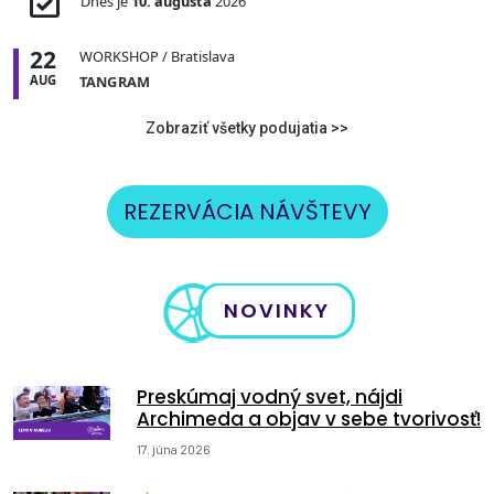
Dnes je
10. augusta
2026
22
WORKSHOP
/ Bratislava
AUG
TANGRAM
Zobraziť všetky podujatia >>
REZERVÁCIA NÁVŠTEVY
NOVINKY
Preskúmaj vodný svet, nájdi
Archimeda a objav v sebe tvorivosť!
17. júna 2026