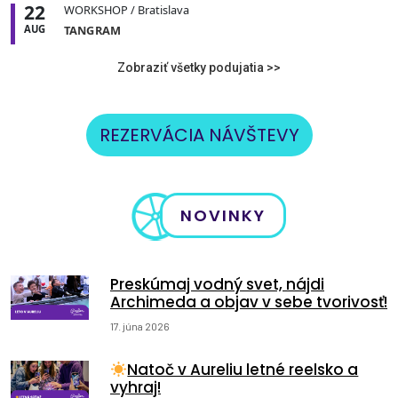
22
WORKSHOP
/ Bratislava
AUG
TANGRAM
Zobraziť všetky podujatia >>
REZERVÁCIA NÁVŠTEVY
NOVINKY
Preskúmaj vodný svet, nájdi
Archimeda a objav v sebe tvorivosť!
17. júna 2026
Natoč v Aureliu letné reelsko a
vyhraj!