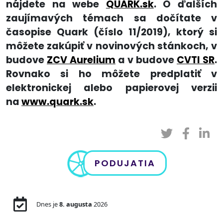
nájdete na webe
QUARK.sk
. O ďalších
zaujímavých témach sa dočítate v
časopise Quark (číslo 11/2019), ktorý si
môžete zakúpiť v novinových stánkoch, v
budove
ZCV Aurelium
a v budove
CVTI SR
.
Rovnako si ho môžete predplatiť v
elektronickej alebo papierovej verzii
na
www.quark.sk
.
PODUJATIA
Dnes je
8. augusta
2026