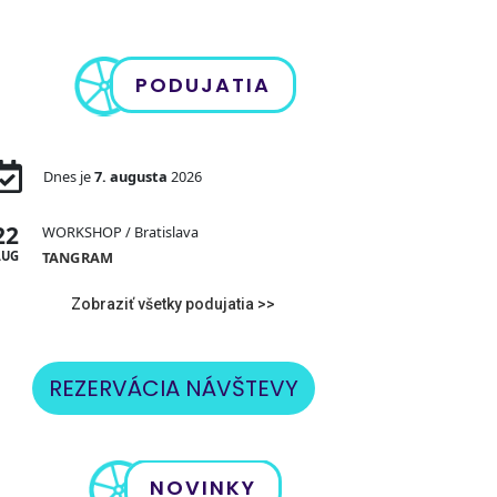
PODUJATIA
Dnes je
7. augusta
2026
22
WORKSHOP
/ Bratislava
AUG
TANGRAM
Zobraziť všetky podujatia >>
REZERVÁCIA NÁVŠTEVY
NOVINKY