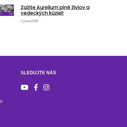
Zažite Aurelium plné živlov a
vedeckých kúziel!
1. júna 2026
SLEDUJTE NÁS
bu