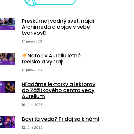
Preskúmaj vodný svet, nájdi
Archimeda a objav v sebe
tvorivosť!
17. júna 2026
Natoč v Aureliu letné
reelsko a vyhraj!
17. júna 2026
Hľadáme lektorky a lektorov
do Zážitkového centra vedy
Aurelium
16. júna 2026
Baví ťa veda? Pridaj sa k nám!
12. júna 2026