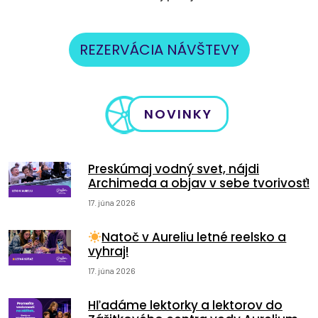
REZERVÁCIA NÁVŠTEVY
NOVINKY
Preskúmaj vodný svet, nájdi
Archimeda a objav v sebe tvorivosť!
17. júna 2026
Natoč v Aureliu letné reelsko a
vyhraj!
17. júna 2026
Hľadáme lektorky a lektorov do